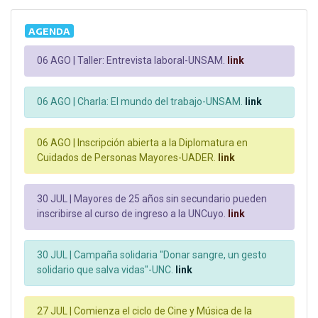
AGENDA
06 AGO |
Taller: Entrevista laboral-UNSAM.
link
06 AGO |
Charla: El mundo del trabajo-UNSAM.
link
06 AGO |
Inscripción abierta a la Diplomatura en
Cuidados de Personas Mayores-UADER.
link
30 JUL |
Mayores de 25 años sin secundario pueden
inscribirse al curso de ingreso a la UNCuyo.
link
30 JUL |
Campaña solidaria "Donar sangre, un gesto
solidario que salva vidas"-UNC.
link
27 JUL |
Comienza el ciclo de Cine y Música de la