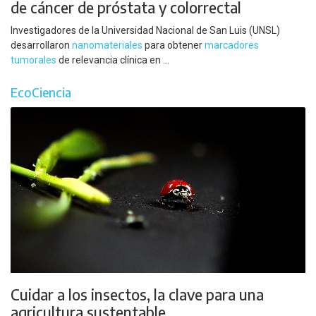
de cáncer de próstata y colorrectal
Investigadores de la Universidad Nacional de San Luis (UNSL)
desarrollaron
nanomateriales
para obtener
marcadores
tumorales
de relevancia clínica en ...
EcoCiencia
Cuidar a los insectos, la clave para una
agricultura sustentable