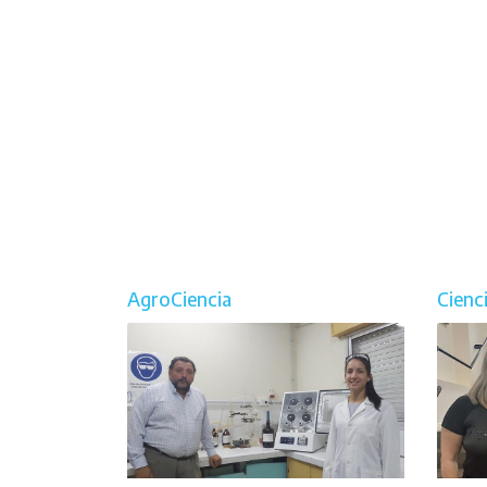
AgroCiencia
Cienc