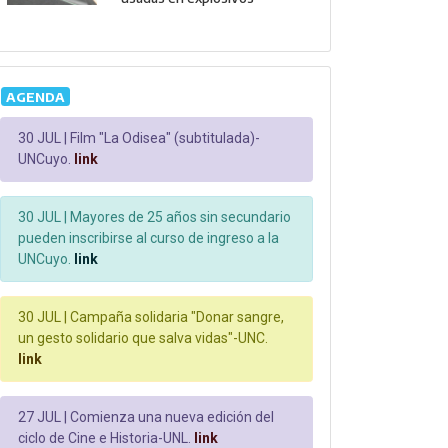
AGENDA
30 JUL |
Film "La Odisea" (subtitulada)-
UNCuyo.
link
30 JUL |
Mayores de 25 años sin secundario
pueden inscribirse al curso de ingreso a la
UNCuyo.
link
30 JUL |
Campaña solidaria "Donar sangre,
un gesto solidario que salva vidas"-UNC.
link
27 JUL |
Comienza una nueva edición del
ciclo de Cine e Historia-UNL.
link