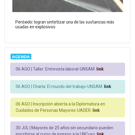
Peróxido: logran sintetizar una de las sustancias más
usadas en explosivos
AGENDA
06 AGO |
Taller: Entrevista laboral-UNSAM.
link
06 AGO |
Charla: El mundo del trabajo-UNSAM.
link
06 AGO |
Inscripción abierta a la Diplomatura en
Cuidados de Personas Mayores-UADER.
link
30 JUL |
Mayores de 25 años sin secundario pueden
inscribirse al curso de ingreso a la UNCuyo.
link