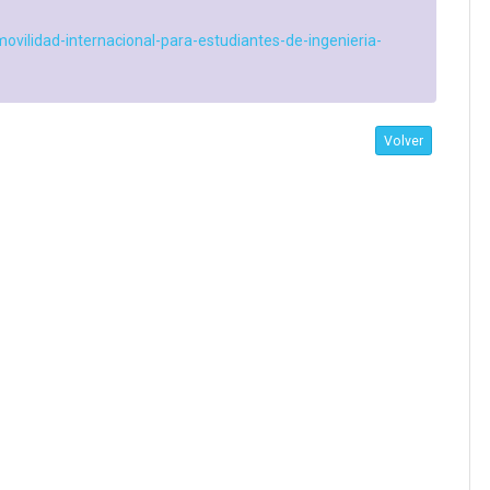
ovilidad-internacional-para-estudiantes-de-ingenieria-
Volver