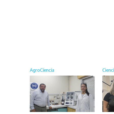
AgroCiencia
Cienc