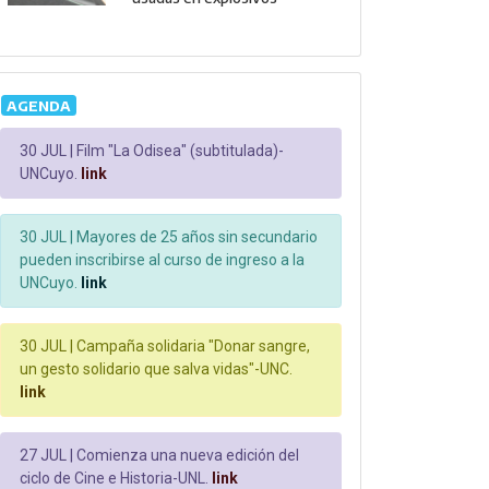
AGENDA
30 JUL |
Film "La Odisea" (subtitulada)-
UNCuyo.
link
30 JUL |
Mayores de 25 años sin secundario
pueden inscribirse al curso de ingreso a la
UNCuyo.
link
30 JUL |
Campaña solidaria "Donar sangre,
un gesto solidario que salva vidas"-UNC.
link
27 JUL |
Comienza una nueva edición del
ciclo de Cine e Historia-UNL.
link