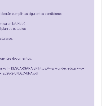
deberán cumplir las siguientes condiciones:
ónica en la UNdeC.
 plan de estudios.
tularse.
iguientes documentos:
(Anexo I – DESCARGARA EN:https://www.undec.edu.ar/wp-
UR-2026-2-UNDEC-UNA.pdf