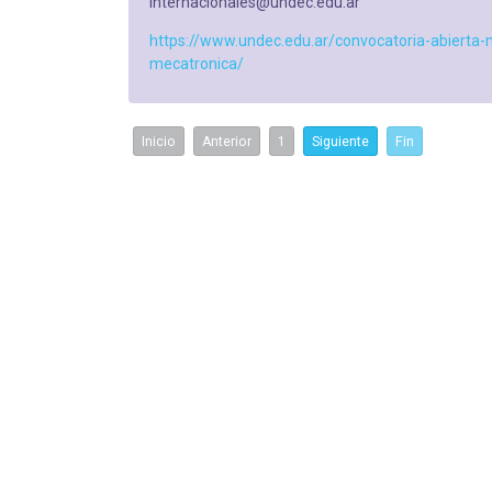
internacionales@undec.edu.ar
https://www.undec.edu.ar/convocatoria-abierta-m
mecatronica/
Inicio
Anterior
1
Siguiente
Fin