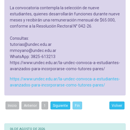
La convocatoria contempla la selección de nueve
estudiantes, quienes desarrollarán funciones durante nueve
meses y recibirán una remuneración mensual de $65.000,
conforme a la Resolución Rectoral N° 042-26.
Consultas:
tutorias@undec.edu.ar
mmoyano@undec.edu.ar
WhatsApp: 3825-613213
https://www.undec.edu.ar/la-undec-convoca-a-estudiantes-
avanzados-para-incorporarse-como-tutores-pares/
https://www.undec.edu.ar/la-undec-convoca-a-estudiantes-
avanzados-para-incorporarse-como-tutores-pares/
Inicio
Anterior
1
Siguiente
Fin
Volver
06 DE AGOSTO DE 2026