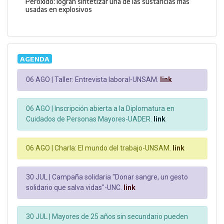
Peróxido: logran sintetizar una de las sustancias más
usadas en explosivos
AGENDA
06 AGO |
Taller: Entrevista laboral-UNSAM.
link
06 AGO |
Inscripción abierta a la Diplomatura en
Cuidados de Personas Mayores-UADER.
link
06 AGO |
Charla: El mundo del trabajo-UNSAM.
link
30 JUL |
Campaña solidaria "Donar sangre, un gesto
solidario que salva vidas"-UNC.
link
30 JUL |
Mayores de 25 años sin secundario pueden