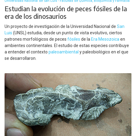
Universidad Nacional de San Luis - Facultad de Química, Bioquímica y Farmacia
Estudian la evolución de peces fósiles de la
era de los dinosaurios
Un proyecto de investigación de la Universidad Nacional de
San
Luis
(UNSL) estudia, desde un punto de vista evolutivo, ciertos
patrones morfológicos de peces
fósiles
de la
Era Mesozoica
en
ambientes continentales. El estudio de estas especies contribuye
a entender el contexto
paleoambiental
y paleobiológico en el que
se desarrollaron.