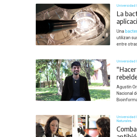
Universidad 
La bac
aplicac
Una
bacte
utilizan s
entre otra
Universidad 
“Hacer
rebelde
Agustín Or
Nacional d
Bioinform
Universidad 
Naturales
Combat
antibi