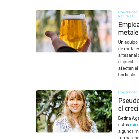
Universidad 
Naturales
Emplea
metale
Un equipo 
de metales
artesanal 
disponibil
afectan el
hortícola.
Universidad 
Pseudo
el crec
Betina Aga
estas
mic
algunos mi
formas inc