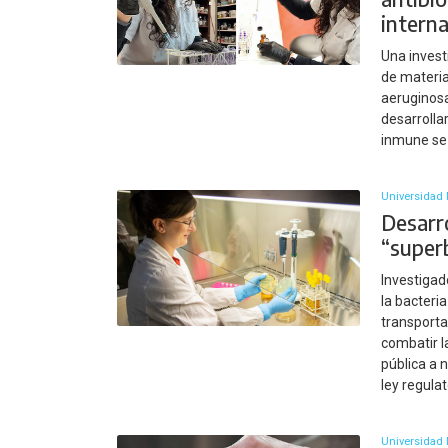
intern
Una invest
de materi
aeruginos
desarrolla
inmune se
Universidad 
Desarr
“superb
Investigad
la bacteri
transporta
combatir l
pública a 
ley regulat
Universidad 