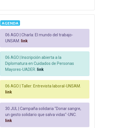
AGENDA
06 AGO |
Charla: El mundo del trabajo-
UNSAM.
link
06 AGO |
Inscripción abierta a la
Diplomatura en Cuidados de Personas
Mayores-UADER.
link
06 AGO |
Taller: Entrevista laboral-UNSAM.
link
30 JUL |
Campaña solidaria "Donar sangre,
un gesto solidario que salva vidas"-UNC.
link