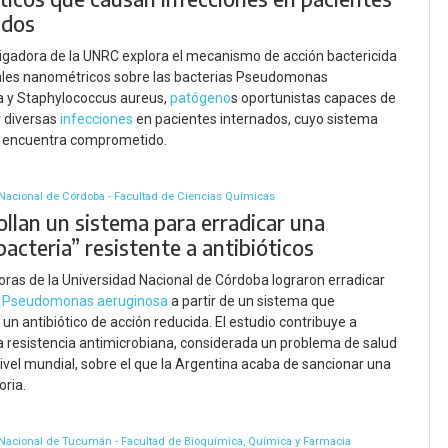
ados
igadora de la UNRC explora el mecanismo de acción bactericida
ales nanométricos sobre las bacterias Pseudomonas
a y Staphylococcus aureus,
patógeno
s oportunistas capaces de
r diversas
infecciones
en pacientes internados, cuyo sistema
 encuentra comprometido.
Nacional de Córdoba - Facultad de Ciencias Químicas
ollan un sistema para erradicar una
acteria” resistente a antibióticos
oras de la Universidad Nacional de Córdoba lograron erradicar
a
Pseudomonas aeruginosa
a partir de un sistema que
 un antibiótico de acción reducida. El estudio contribuye a
a resistencia antimicrobiana, considerada un problema de salud
nivel mundial, sobre el que la Argentina acaba de sancionar una
oria.
Nacional de Tucumán - Facultad de Bioquímica, Química y Farmacia