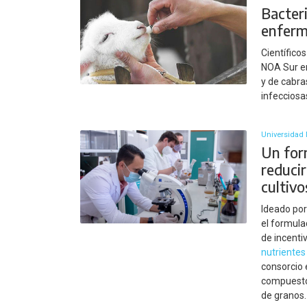
Bacter
enfer
Científico
NOA Sur e
y de cabra
infecciosas
Universidad 
Un for
reducir
cultivo
Ideado por
el formula
de incenti
nutrientes
consorcio 
compuesto 
de granos.