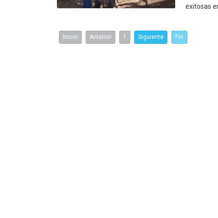
exitosas en
Inicio
Anterior
1
Siguiente
Fin