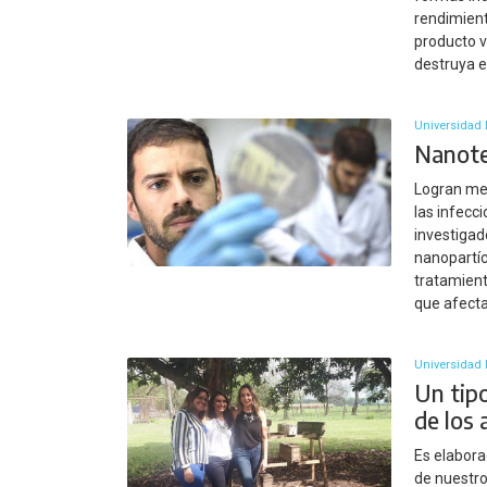
rendimiento
producto v
destruya e
Universidad 
Nanote
Logran mej
las infecc
investigad
nanopartíc
tratamient
que afect
Universidad 
Un tipo
de los
Es elabora
de nuestro