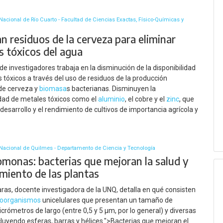
Nacional de Río Cuarto - Facultad de Ciencias Exactas, Físico-Químicas y
n residuos de la cerveza para eliminar
s tóxicos del agua
de investigadores trabaja en la disminución de la disponibilidad
 tóxicos a través del uso de residuos de la producción
de cerveza y
biomasa
s bacterianas. Disminuyen la
idad de metales tóxicos como el
aluminio
, el cobre y el
zinc
, que
 desarrollo y el rendimiento de cultivos de importancia agrícola y
Nacional de Quilmes - Departamento de Ciencia y Tecnología
monas: bacterias que mejoran la salud y
imiento de las plantas
ras, docente investigadora de la UNQ, detalla en qué consisten
roorganismos
unicelulares que presentan un tamaño de
crómetros de largo (entre 0,5 y 5 μm, por lo general) y diversas
luyendo esferas, barras y hélices.">Bacterias que mejoran el