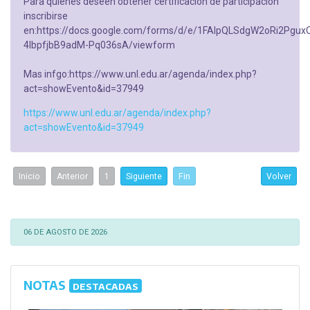
Para quiénes deseen obtener certificación de participación
inscribirse
en:https://docs.google.com/forms/d/e/1FAIpQLSdgW2oRi2Pg
4IbpfjbB9adM-Pq036sA/viewform
Mas infgo:https://www.unl.edu.ar/agenda/index.php?
act=showEvento&id=37949
https://www.unl.edu.ar/agenda/index.php?
act=showEvento&id=37949
Inicio
Anterior
1
Siguiente
Fin
Volver
06 DE AGOSTO DE 2026
NOTAS
DESTACADAS