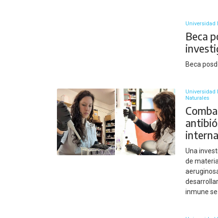
Universidad 
Beca po
invest
Beca posd
Universidad 
Naturales
Combat
antibi
intern
Una invest
de materi
aeruginos
desarrolla
inmune se