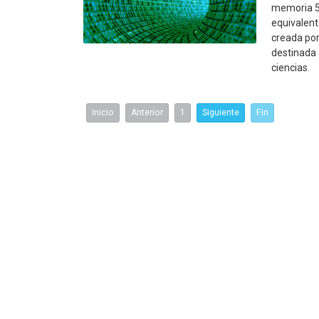
memoria 5
equivalent
creada por
destinada 
ciencias.
Inicio
Anterior
1
Siguiente
Fin