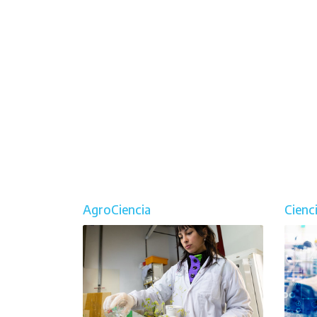
AgroCiencia
Cienc