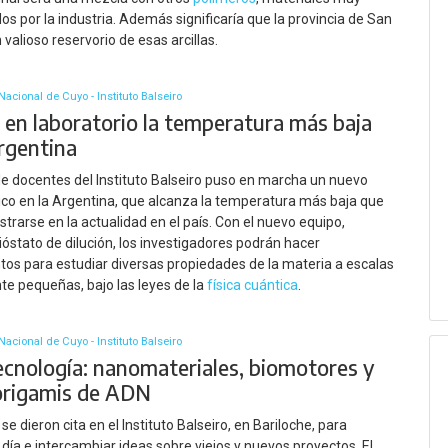
 por la industria. Además significaría que la provincia de San
 valioso reservorio de esas arcillas.
acional de Cuyo - Instituto Balseiro
 en laboratorio la temperatura más baja
Argentina
e docentes del Instituto Balseiro puso en marcha un nuevo
ico en la Argentina, que alcanza la temperatura más baja que
strarse en la actualidad en el país. Con el nuevo equipo,
ióstato de dilución, los investigadores podrán hacer
os para estudiar diversas propiedades de la materia a escalas
e pequeñas, bajo las leyes de la
física cuántica
.
acional de Cuyo - Instituto Balseiro
cnología: nanomateriales, biomotores y
origamis de ADN
 se dieron cita en el Instituto Balseiro, en Bariloche, para
 día e intercambiar ideas sobre viejos y nuevos proyectos. El