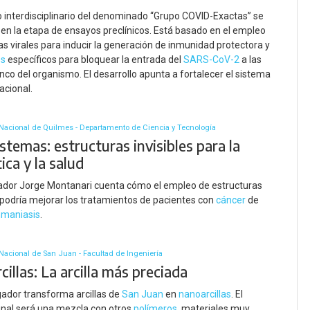
o interdisciplinario del denominado “Grupo COVID-Exactas” se
en la etapa de ensayos preclínicos. Está basado en el empleo
as virales para inducir la generación de inmunidad protectora y
os
específicos para bloquear la entrada del
SARS-CoV-2
a las
anco del organismo. El desarrollo apunta a fortalecer el sistema
acional.
Nacional de Quilmes - Departamento de Ciencia y Tecnología
temas: estructuras invisibles para la
ca y la salud
gador Jorge Montanari cuenta cómo el empleo de estructuras
podría mejorar los tratamientos de pacientes con
cáncer
de
hmaniasis
.
Nacional de San Juan - Facultad de Ingeniería
illas: La arcilla más preciada
gador transforma arcillas de
San Juan
en
nanoarcillas
. El
inal será una mezcla con otros
polímeros
, materiales muy