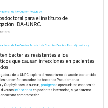
Nacional de Río Cuarto - Rectorado
sdoctoral para el instituto de
igación IDA-UNRC.
octoral
Nacional de Río Cuarto - Facultad de Ciencias Exactas, Físico-Químicas y
en bacterias resistentes a los
óticos que causan infecciones en pacientes
ados
igadora de la UNRC explora el mecanismo de acción bactericida
ales nanométricos sobre las bacterias Pseudomonas
a y Staphylococcus aureus,
patógeno
s oportunistas capaces de
r diversas
infecciones
en pacientes internados, cuyo sistema
 encuentra comprometido.