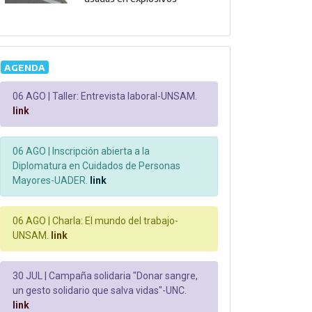
AGENDA
06 AGO |
Taller: Entrevista laboral-UNSAM.
link
06 AGO |
Inscripción abierta a la
Diplomatura en Cuidados de Personas
Mayores-UADER.
link
06 AGO |
Charla: El mundo del trabajo-
UNSAM.
link
30 JUL |
Campaña solidaria "Donar sangre,
un gesto solidario que salva vidas"-UNC.
link