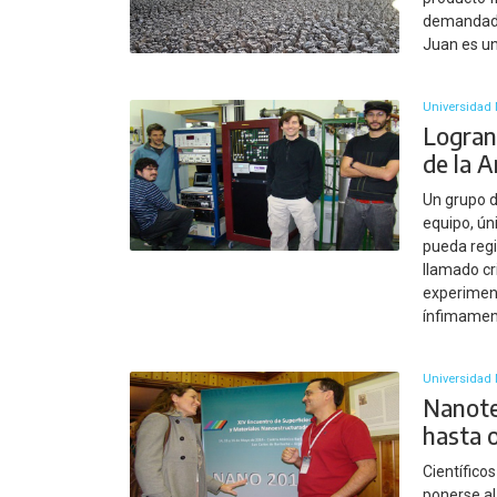
demandados
Juan es un
Universidad N
Logran
de la 
Un grupo d
equipo, ún
pueda regi
llamado cr
experiment
ínfimament
Universidad N
Nanote
hasta 
Científicos
ponerse al