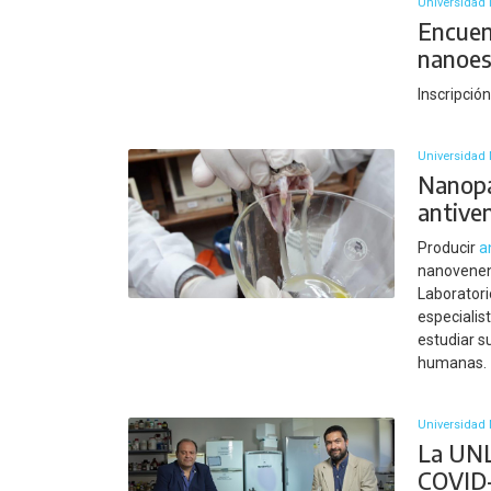
Universidad 
Encuen
nanoes
Inscripció
Universidad 
Nanopa
antive
Producir
a
nanoveneno
Laboratori
especialis
estudiar s
humanas.
Universidad 
La UNL
COVID