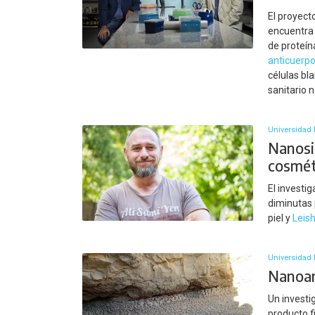
El proyect
encuentra 
de proteín
anticuerp
células bl
sanitario n
Universidad 
Nanosis
cosméti
El investi
diminutas 
piel y
Leis
Universidad 
Nanoarc
Un investi
producto f