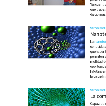
“Encuentro
que trabaj
disciplina
Universidad 
Nanotec
La
nanote
conocida a
quehacer h
permiten v
multitud d
oportunida
InfoUniver
la disciplin
Universidad 
La com
Capaz de r