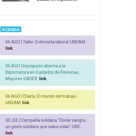
AGENDA
06 AGO |
Taller: Entrevista laboral-UNSAM.
link
06 AGO |
Inscripción abierta a la
Diplomatura en Cuidados de Personas
Mayores-UADER.
link
06 AGO |
Charla: El mundo del trabajo-
UNSAM.
link
30 JUL |
Campaña solidaria "Donar sangre,
un gesto solidario que salva vidas"-UNC.
link