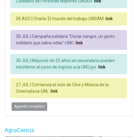
Cuidados de Personas Mayores-UADER.
link
06 AGO |
Charla: El mundo del trabajo-UNSAM.
link
30 JUL |
Campaña solidaria "Donar sangre, un gesto
solidario que salva vidas"-UNC.
link
30 JUL |
Mayores de 25 años sin secundario pueden
inscribirse al curso de ingreso a la UNCuyo.
link
27 JUL |
Comienza el ciclo de Cine y Música de la
Cinemateca-UNL.
link
Agenda completa
AgroCiencia