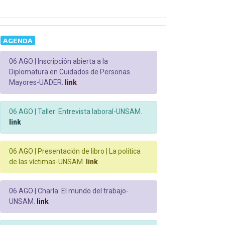
AGENDA
06 AGO |
Inscripción abierta a la
Diplomatura en Cuidados de Personas
Mayores-UADER.
link
06 AGO |
Taller: Entrevista laboral-UNSAM.
link
06 AGO |
Presentación de libro | La política
de las víctimas-UNSAM.
link
06 AGO |
Charla: El mundo del trabajo-
UNSAM.
link