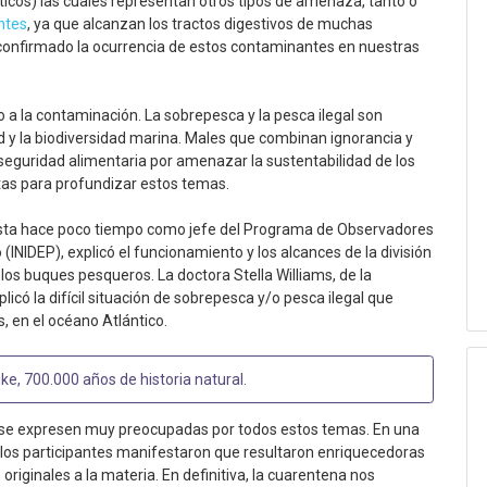
icos) las cuales representan otros tipos de amenaza, tanto o
ntes
, ya que alcanzan los tractos digestivos de muchas
 confirmado la ocurrencia de estos contaminantes en nuestras
 a la contaminación. La sobrepesca y la pesca ilegal son
 y la biodiversidad marina. Males que combinan ignorancia y
a seguridad alimentaria por amenazar la sustentabilidad de los
istas para profundizar estos temas.
hasta hace poco tiempo como jefe del Programa de Observadores
(INIDEP), explicó el funcionamiento y los alcances de la división
los buques pesqueros. La doctora Stella Williams, de la
icó la difícil situación de sobrepesca y/o pesca ilegal que
, en el océano Atlántico.
ke, 700.000 años de historia natural
.
 se expresen muy preocupadas por todos estos temas. En una
de los participantes manifestaron que resultaron enriquecedoras
originales a la materia. En definitiva, la cuarentena nos