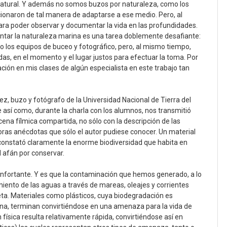
natural. Y además no somos buzos por naturaleza, como los
ionaron de tal manera de adaptarse a ese medio. Pero, al
ara poder observar y documentar la vida en las profundidades.
r la naturaleza marina es una tarea doblemente desafiante:
do los equipos de buceo y fotográfico, pero, al mismo tiempo,
adas, en el momento y el lugar justos para efectuar la toma. Por
ación en mis clases de algún especialista en este trabajo tan
z, buzo y fotógrafo de la Universidad Nacional de Tierra del
 así como, durante la charla con los alumnos, nos transmitió
na fílmica compartida, no sólo con la descripción de las
ras anécdotas que sólo el autor pudiese conocer. Un material
onstató claramente la enorme biodiversidad que habita en
 afán por conservar.
onfortante. Y es que la contaminación que hemos generado, a lo
miento de las aguas a través de mareas, oleajes y corrientes
eta. Materiales como plásticos, cuya biodegradación es
a, terminan convirtiéndose en una amenaza para la vida de
ísica resulta relativamente rápida, convirtiéndose así en