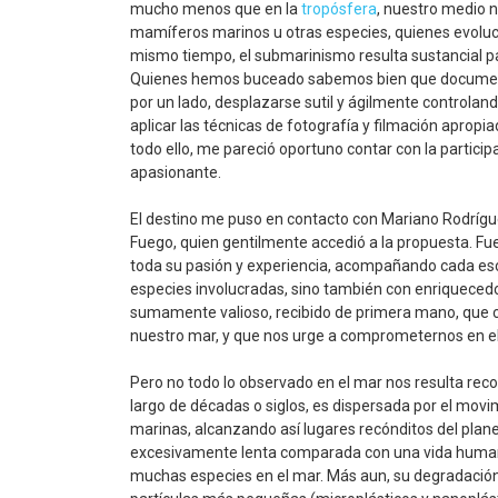
mucho menos que en la
tropósfera
, nuestro medio 
mamíferos marinos u otras especies, quienes evoluc
mismo tiempo, el submarinismo resulta sustancial p
Quienes hemos buceado sabemos bien que documenta
por un lado, desplazarse sutil y ágilmente controlan
aplicar las técnicas de fotografía y filmación apropi
todo ello, me pareció oportuno contar con la particip
apasionante.
El destino me puso en contacto con Mariano Rodrígue
Fuego, quien gentilmente accedió a la propuesta. Fue
toda su pasión y experiencia, acompañando cada esce
especies involucradas, sino también con enriquecedo
sumamente valioso, recibido de primera mano, que c
nuestro mar, y que nos urge a comprometernos en el
Pero no todo lo observado en el mar nos resulta rec
largo de décadas o siglos, es dispersada por el movi
marinas, alcanzando así lugares recónditos del plan
excesivamente lenta comparada con una vida human
muchas especies en el mar. Más aun, su degradación f