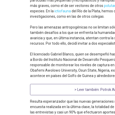
partículas más pequeñas (microplásticos y nanoplást
más graves, como el de ser vectores de otros
poluta
especies. En la
ictiofauna
del Río de la Plata, hemos
investigaciones, como en las de otros colegas.
Pero las amenazas antropogénicas no se limitan sólo
también desafíos a los que se enfrenta la humanidad
avaricia y que, en última instancia, atentan contra l
recursos. Por todo ello, decidí invitar a dos especial
El licenciado Gabriel Blanco, quien se desempeñó 
a Bordo del Instituto Nacional de Desarrollo Pesquero 
responsable de monitorear los niveles de captura en 
Obafemi Awolowo University, Osun State, Nigeria, expl
acontece en países del Golfo de Guinea y alrededores
> Leer también:
Potrok Ai
Resulta esperanzador que las nuevas generaciones
encuesta realizada en la última clase, la totalidad 
las entrevistas y casi un 90% que efectuaron aportes 