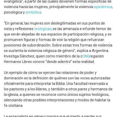
evangélica”, a partir de las cuales devienen formas específicas de
violencia hacia las mujeres, principalmente la violencia
epistémica
,
psicológica y
simbólica
.
“En general, las mujeres son deslegitimadas en sus puntos de
vista y reflexiones
teológicas
; se las amenaza e infunde temor de
que serán alejadas de sus espacios de participación religiosa, y se
promueven figuras y formas de vivir la religión que refuerzan
posiciones de subordinación. Sobre estas tres formas de violencia
se sustenta la violencia religiosa de género”, explica a Argentina
Investiga Sánchez, quien como miembro de la c
ONG
regación
Hermanos Libres conoce “desde adentro” esta realidad.
Un ejemplo de cómo se ejercen las relaciones de poder y
dominación es la definición de quiénes son las voces autorizadas
oficialmente para interpretar la Biblia. Una facultad reservada a
los pastores y a los líderes, y también a otros pares y hermanos de
la iglesia, a quienes se reconoce como únicos sujetos teológicos,
silenciando otras posibles interpretaciones y modos de habitar la
fe cristiana.
La especialista en género precisa que el miedo a perder sus