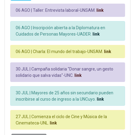
06 AGO |
Taller: Entrevista laboral-UNSAM.
link
06 AGO |
Inscripción abierta a la Diplomatura en
Cuidados de Personas Mayores-UADER.
link
06 AGO |
Charla: El mundo del trabajo-UNSAM.
link
30 JUL |
Campaña solidaria "Donar sangre, un gesto
solidario que salva vidas"-UNC.
link
30 JUL |
Mayores de 25 años sin secundario pueden
inscribirse al curso de ingreso a la UNCuyo.
link
27 JUL |
Comienza el ciclo de Cine y Música de la
Cinemateca-UNL.
link