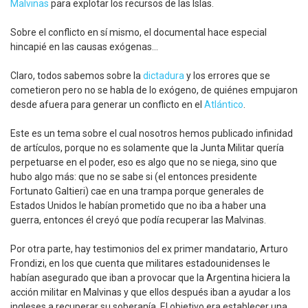
Malvinas
para explotar los recursos de las Islas.
Sobre el conflicto en sí mismo, el documental hace especial
hincapié en las causas exógenas…
Claro, todos sabemos sobre la
dictadura
y los errores que se
cometieron pero no se habla de lo exógeno, de quiénes empujaron
desde afuera para generar un conflicto en el
Atlántico
.
Este es un tema sobre el cual nosotros hemos publicado infinidad
de artículos, porque no es solamente que la Junta Militar quería
perpetuarse en el poder, eso es algo que no se niega, sino que
hubo algo más: que no se sabe si (el entonces presidente
Fortunato Galtieri) cae en una trampa porque generales de
Estados Unidos le habían prometido que no iba a haber una
guerra, entonces él creyó que podía recuperar las Malvinas.
Por otra parte, hay testimonios del ex primer mandatario, Arturo
Frondizi, en los que cuenta que militares estadounidenses le
habían asegurado que iban a provocar que la Argentina hiciera la
acción militar en Malvinas y que ellos después iban a ayudar a los
ingleses a recuperar su soberanía. El objetivo era establecer una