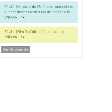
30 JUL |
Mayores de 25 años sin secundario
pueden inscribirse al curso de ingreso a la
UNCuyo.
link
30 JUL |
Film "La Odisea" (subtitulada)-
UNCuyo.
link
Agenda completa