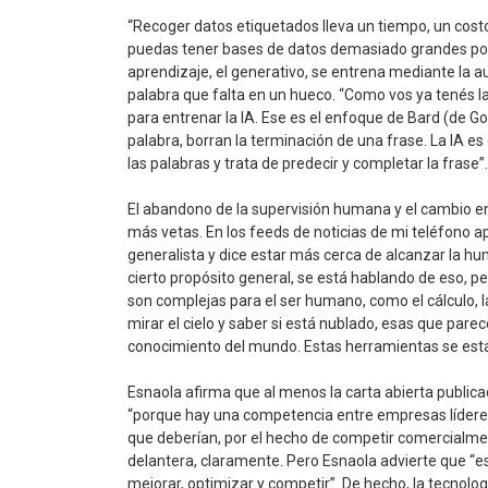
“Recoger datos etiquetados lleva un tiempo, un cost
puedas tener bases de datos demasiado grandes por
aprendizaje, el generativo, se entrena mediante la au
palabra que falta en un hueco. “Como vos ya tenés la
para entrenar la IA. Ese es el enfoque de Bard (de G
palabra, borran la terminación de una frase. La IA e
las palabras y trata de predecir y completar la frase”.
El abandono de la supervisión humana y el cambio e
más vetas. En los feeds de noticias de mi teléfono apa
generalista y dice estar más cerca de alcanzar la h
cierto propósito general, se está hablando de eso, per
son complejas para el ser humano, como el cálculo, 
mirar el cielo y saber si está nublado, esas que par
conocimiento del mundo. Estas herramientas se está
Esnaola afirma que al menos la carta abierta publica
“porque hay una competencia entre empresas líderes
que deberían, por el hecho de competir comercialment
delantera, claramente. Pero Esnaola advierte que “e
mejorar, optimizar y competir”. De hecho, la tecnol