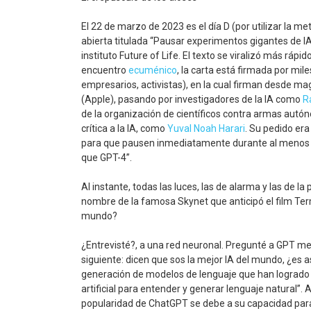
El 22 de marzo de 2023 es el día D (por utilizar la m
abierta titulada “Pausar experimentos gigantes de IA
instituto Future of Life. El texto se viralizó más ráp
encuentro
ecuménico
, la carta está firmada por mil
empresarios, activistas), en la cual firman desde 
(Apple), pasando por investigadores de la IA como
R
de la organización de científicos contra armas autón
crítica a la IA, como
Yuval Noah Harari
. Su pedido era
para que pausen inmediatamente durante al menos 
que GPT-4”.
Al instante, todas las luces, las de alarma y las de 
nombre de la famosa Skynet que anticipó el film Ter
mundo?
¿Entrevisté?, a una red neuronal. Pregunté a GPT med
siguiente: dicen que sos la mejor IA del mundo, ¿es 
generación de modelos de lenguaje que han logrado av
artificial para entender y generar lenguaje natural”. 
popularidad de ChatGPT se debe a su capacidad para