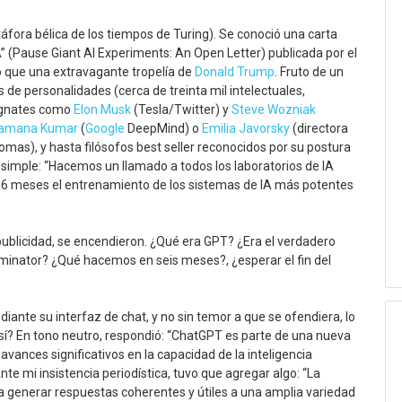
etáfora bélica de los tiempos de Turing). Se conoció una carta
” (Pause Giant AI Experiments: An Open Letter) publicada por el
ido que una extravagante tropelía de
Donald Trump
. Fruto de un
es de personalidades (cerca de treinta mil intelectuales,
magnates como
Elon Musk
(Tesla/Twitter) y
Steve Wozniak
amana Kumar
(
Google
DeepMind) o
Emilia Javorsky
(directora
omas), y hasta filósofos best seller reconocidos por su postura
 simple: “Hacemos un llamado a todos los laboratorios de IA
6 meses el entrenamiento de los sistemas de IA más potentes
la publicidad, se encendieron. ¿Qué era GPT? ¿Era el verdadero
minator? ¿Qué hacemos en seis meses?, ¿esperar el fin del
iante su interfaz de chat, y no sin temor a que se ofendiera, lo
así? En tono neutro, respondió: “ChatGPT es parte de una nueva
ances significativos en la capacidad de la inteligencia
Ante mi insistencia periodística, tuvo que agregar algo: “La
 generar respuestas coherentes y útiles a una amplia variedad