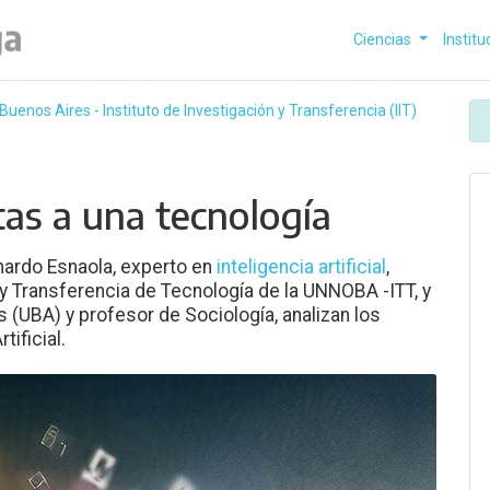
Ciencias
Institu
Buenos Aires - Instituto de Investigación y Transferencia (IIT)
as a una tecnología
onardo Esnaola, experto en
inteligencia artificial
,
n y Transferencia de Tecnología de la UNNOBA -ITT, y
s (UBA) y profesor de Sociología, analizan los
tificial.