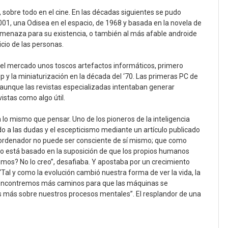
, sobre todo en el cine. En las décadas siguientes se pudo
01, una Odisea en el espacio, de 1968 y basada en la novela de
menaza para su existencia, o también al más afable androide
cio de las personas.
el mercado unos toscos artefactos informáticos, primero
p y la miniaturización en la década del ‘70. Las primeras PC de
 aunque las revistas especializadas intentaban generar
istas como algo útil.
lo mismo que pensar. Uno de los pioneros de la inteligencia
do a las dudas y el escepticismo mediante un artículo publicado
 ordenador no puede ser consciente de sí mismo; que como
to está basado en la suposición de que los propios humanos
mos? No lo creo”, desafiaba. Y apostaba por un crecimiento
al y como la evolución cambió nuestra forma de ver la vida, la
e encontremos más caminos para que las máquinas se
más sobre nuestros procesos mentales”. El resplandor de una