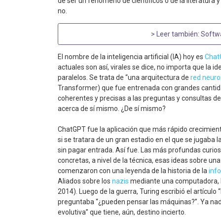
de ser un fenómeno de científicos o de la literatura 
no.
> Leer también:
Softwa
El nombre de la inteligencia artificial (IA) hoy es
Chat
actuales son así, virales se dice, no importa que la 
paralelos. Se trata de “una arquitectura de
red neuro
Transformer) que fue entrenada con grandes cantid
coherentes y precisas a las preguntas y consultas de
acerca de sí mismo. ¿De sí mismo?
ChatGPT fue la aplicación que más rápido crecimient
si se tratara de un gran estadio en el que se jugaba
sin pagar entrada. Así fue. Las más profundas curio
concretas, a nivel de la técnica, esas ideas sobre 
comenzaron con una leyenda de la historia de la
inf
Aliados sobre los
nazis
mediante una computadora, l
2014). Luego de la guerra, Turing escribió el artícul
preguntaba “¿pueden pensar las máquinas?”. Ya nada
evolutiva” que tiene, aún, destino incierto.