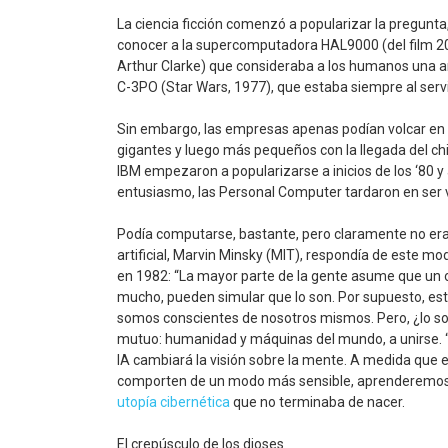
La ciencia ficción comenzó a popularizar la pregunta
conocer a la supercomputadora HAL9000 (del film 20
Arthur Clarke) que consideraba a los humanos una a
C-3PO (Star Wars, 1977), que estaba siempre al servi
Sin embargo, las empresas apenas podían volcar en 
gigantes y luego más pequeños con la llegada del chi
IBM empezaron a popularizarse a inicios de los ‘80 y
entusiasmo, las Personal Computer tardaron en ser v
Podía computarse, bastante, pero claramente no era 
artificial, Marvin Minsky (MIT), respondía de este mo
en 1982: “La mayor parte de la gente asume que un
mucho, pueden simular que lo son. Por supuesto, es
somos conscientes de nosotros mismos. Pero, ¿lo so
mutuo: humanidad y máquinas del mundo, a unirse. “T
IA cambiará la visión sobre la mente. A medida qu
comporten de un modo más sensible, aprenderemos 
utopía
cibernética
que no terminaba de nacer.
El crepúsculo de los dioses