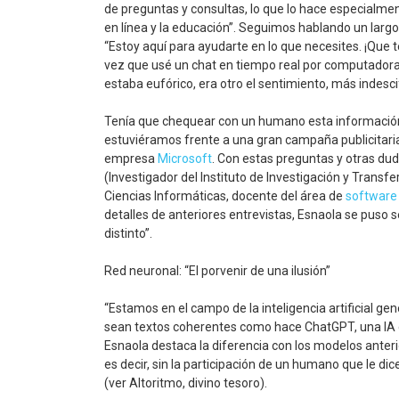
de preguntas y consultas, lo que lo hace especialmente
en línea y la educación”. Seguimos hablando un largo
“Estoy aquí para ayudarte en lo que necesites. ¡Que 
vez que usé un chat en tiempo real por computadora (
estaba eufórico, era otro el sentimiento, más indesci
Tenía que chequear con un humano esta información
estuviéramos frente a una gran campaña publicitaria,
empresa
Microsoft
. Con estas preguntas y otras dud
(Investigador del Instituto de Investigación y Trans
Ciencias Informáticas, docente del área de
software
detalles de anteriores entrevistas, Esnaola se puso se
distinto”.
Red neuronal: “El porvenir de una ilusión”
“Estamos en el campo de la inteligencia artificial gen
sean textos coherentes como hace ChatGPT, una IA g
Esnaola destaca la diferencia con los modelos anteri
es decir, sin la participación de un humano que le di
(ver Altoritmo, divino tesoro).