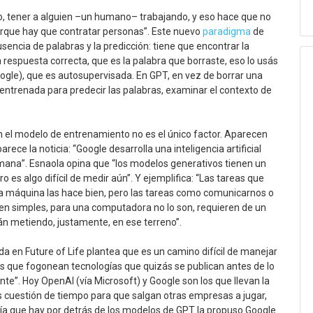
o, tener a alguien –un humano– trabajando, y eso hace que no
que hay que contratar personas”. Este nuevo
paradigma
de
sencia de palabras y la predicción: tiene que encontrar la
 respuesta correcta, que es la palabra que borraste, eso lo usás
oogle), que es autosupervisada. En GPT, en vez de borrar una
s entrenada para predecir las palabras, examinar el contexto de
n el modelo de entrenamiento no es el único factor. Aparecen
rece la noticia: “Google desarrolla una inteligencia artificial
umana”. Esnaola opina que “los modelos generativos tienen un
o es algo difícil de medir aún”. Y ejemplifica: “Las tareas que
la máquina las hace bien, pero las tareas como comunicarnos o
ecen simples, para una computadora no lo son, requieren de un
n metiendo, justamente, en ese terreno”.
da en Future of Life plantea que es un camino difícil de manejar
 que fogonean tecnologías que quizás se publican antes de lo
e”. Hoy OpenAI (vía Microsoft) y Google son los que llevan la
s cuestión de tiempo para que salgan otras empresas a jugar,
ogía que hay por detrás de los modelos de GPT la propuso Google