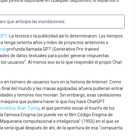
y que ya está disponible en cualquier dispositivo, lo sepamos o
re que anticipa las inundaciones
.
GPT
. La técnica o la publicidad así lo determinaron. Los tiempos
idea tenga setenta años y miles de proyectos anteriores o
nal
profunda llamada GPT (Generative Pre-trained
ades de datos textuales para poder generar respuestas
 los usuarios”. Al menos eso es lo que respondió el propio Chat
o en número de usuarios tuvo en la historia de Internet. Como
 la final del mundo y las masas agolpadas afuera pudieran entrar
sidades y temores nos movían. Sin embargo, esas cavilaciones
una máquina que pudiera hacer lo que hoy hace ChatGPT
ormática
:
Alan Turing
, el que permitió iniciar el triunfo de los
a famosa Enigma (se puede ver el film Código Enigma de
o “Maquinaria computacional e inteligencia” (1950) en el que se
 sería igual después de ahí, de la apertura de esa “compuerta