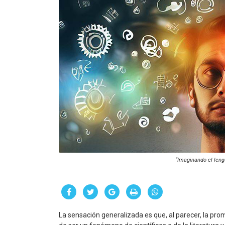
“Imaginando el len
La sensación generalizada es que, al parecer, la prom