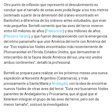
Otro punto de inflexión que representó el descubrimiento es
concluir que el tamaño de estas aves podía llegar a los tres metros
(estimado a partir de la dimensión del cráneo encontrado en
Bariloche) a diferencia de los cráneos antes estudiados, que eran
más pequeños. Bertelli comentó que las aves del terror vivieron
entre 60 millones de años (
Paleoceno
) y dos millones de años
(
Plioceno tardío
), y que fueron desapareciendo con la emergencia
del istmo panameño que unió América del norte con América del
sur. “Eso explica los fósiles encontrados más recientemente de
Phorusracidae en Florida, Estados Unidos, que demuestran el
intercambio de la fauna desde América del sur, una vez unidos
ambos continentes”, detalló la profesional.
Bertelli se prepara para realizar en los próximos meses una nueva
expedición al Noroeste Argentino (Catamarca), y más
precisamente a Santa María y
Andalgalá
, con la idea de encontrar
nuevos fósiles de otras aves del terror. “Esta vez buscamos fósiles
parientes de Andalgalornis y Procariama, que al igual que el
Kelenken integran el grupo de las aves del terror, pero son de
menor tamaño”, sostuvo la investigadora.