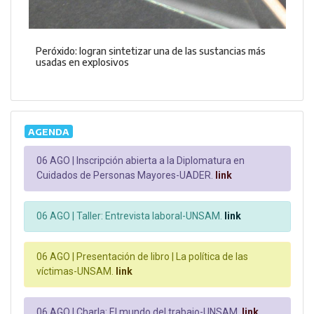
Peróxido: logran sintetizar una de las sustancias más
usadas en explosivos
AGENDA
06 AGO |
Inscripción abierta a la Diplomatura en
Cuidados de Personas Mayores-UADER.
link
06 AGO |
Taller: Entrevista laboral-UNSAM.
link
06 AGO |
Presentación de libro | La política de las
víctimas-UNSAM.
link
06 AGO |
Charla: El mundo del trabajo-UNSAM.
link