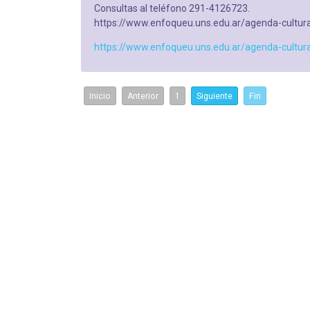
Consultas al teléfono 291-4126723.
https://www.enfoqueu.uns.edu.ar/agenda-cultura
https://www.enfoqueu.uns.edu.ar/agenda-cultura
Inicio
Anterior
1
Siguiente
Fin