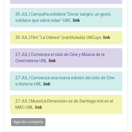
30 JUL |
Campaña solidaria "Donar sangre, un gesto
solidario que salva vidas"-UNC.
link
30 JUL |
Film "La Odisea" (subtitulada)-UNCuyo.
link
27 JUL |
Comienza el ciclo de Cine y Música de la
Cinemateca-UNL.
link
27 JUL |
Comienza una nueva edición del ciclo de Cine
e Historia-UNL.
link
27 JUL |
Muestra Dimensión-es de Santiago Iriel en el
MAC-UNL.
link
Agenda completa