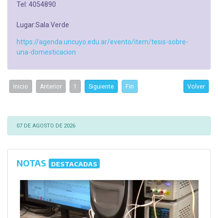
Tel: 4054890
Lugar:Sala Verde
https://agenda.uncuyo.edu.ar/evento/item/tesis-sobre-
una-domesticacion
Inicio
Anterior
1
Siguiente
Fin
Volver
07 DE AGOSTO DE 2026
NOTAS
DESTACADAS