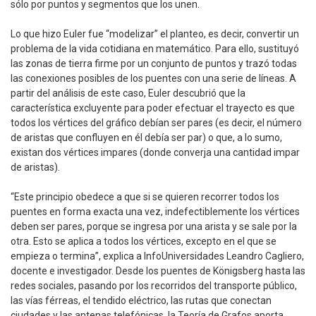
sólo por puntos y segmentos que los unen.
Lo que hizo Euler fue “modelizar” el planteo, es decir, convertir un
problema de la vida cotidiana en matemático. Para ello, sustituyó
las zonas de tierra firme por un conjunto de puntos y trazó todas
las conexiones posibles de los puentes con una serie de líneas. A
partir del análisis de este caso, Euler descubrió que la
característica excluyente para poder efectuar el trayecto es que
todos los vértices del gráfico debían ser pares (es decir, el número
de aristas que confluyen en él debía ser par) o que, a lo sumo,
existan dos vértices impares (donde converja una cantidad impar
de aristas).
“Este principio obedece a que si se quieren recorrer todos los
puentes en forma exacta una vez, indefectiblemente los vértices
deben ser pares, porque se ingresa por una arista y se sale por la
otra. Esto se aplica a todos los vértices, excepto en el que se
empieza o termina”, explica a InfoUniversidades Leandro Cagliero,
docente e investigador. Desde los puentes de Königsberg hasta las
redes sociales, pasando por los recorridos del transporte público,
las vías férreas, el tendido eléctrico, las rutas que conectan
ciudades y las antenas telefónicas, la Teoría de Grafos aporta