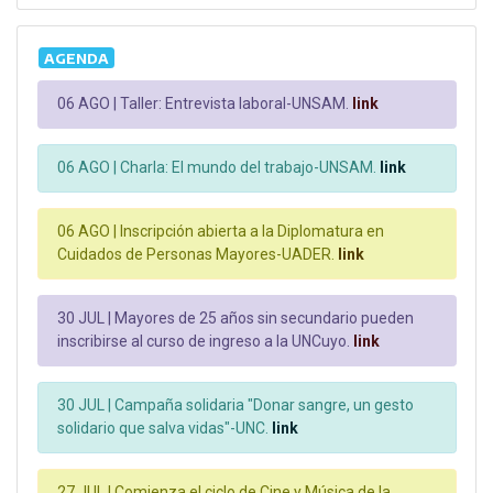
AGENDA
06 AGO |
Taller: Entrevista laboral-UNSAM.
link
06 AGO |
Charla: El mundo del trabajo-UNSAM.
link
06 AGO |
Inscripción abierta a la Diplomatura en
Cuidados de Personas Mayores-UADER.
link
30 JUL |
Mayores de 25 años sin secundario pueden
inscribirse al curso de ingreso a la UNCuyo.
link
30 JUL |
Campaña solidaria "Donar sangre, un gesto
solidario que salva vidas"-UNC.
link
27 JUL |
Comienza el ciclo de Cine y Música de la