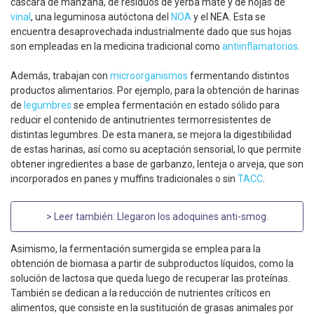
cáscara de manzana, de residuos de yerba mate y de hojas de
vinal
, una leguminosa autóctona del
NOA
y el NEA. Esta se
encuentra desaprovechada industrialmente dado que sus hojas
son empleadas en la medicina tradicional como
antiinflamatorios
.
Además, trabajan con
microorganismos
fermentando distintos
productos alimentarios. Por ejemplo, para la obtención de harinas
de
legumbres
se emplea fermentación en estado sólido para
reducir el contenido de antinutrientes termorresistentes de
distintas legumbres. De esta manera, se mejora la digestibilidad
de estas harinas, así como su aceptación sensorial, lo que permite
obtener ingredientes a base de garbanzo, lenteja o arveja, que son
incorporados en panes y muffins tradicionales o sin
TACC
.
> Leer también:
Llegaron los adoquines anti-smog
.
Asimismo, la fermentación sumergida se emplea para la
obtención de biomasa a partir de subproductos líquidos, como la
solución de lactosa que queda luego de recuperar las proteínas.
También se dedican a la reducción de nutrientes críticos en
alimentos, que consiste en la sustitución de grasas animales por