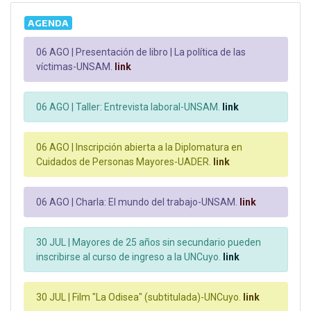
AGENDA
06 AGO |
Presentación de libro | La política de las
víctimas-UNSAM.
link
06 AGO |
Taller: Entrevista laboral-UNSAM.
link
06 AGO |
Inscripción abierta a la Diplomatura en
Cuidados de Personas Mayores-UADER.
link
06 AGO |
Charla: El mundo del trabajo-UNSAM.
link
30 JUL |
Mayores de 25 años sin secundario pueden
inscribirse al curso de ingreso a la UNCuyo.
link
30 JUL |
Film "La Odisea" (subtitulada)-UNCuyo.
link