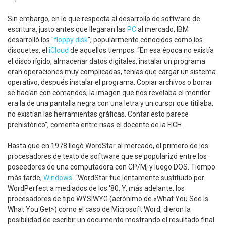
Sin embargo, en lo que respecta al desarrollo de software de
escritura, justo antes que llegaran las
PC
al mercado, IBM
desarrolló los "
floppy disk
", popularmente conocidos como los
disquetes, el
iCloud
de aquellos tiempos. “En esa época no existía
el disco rígido, almacenar datos digitales, instalar un programa
eran operaciones muy complicadas, tenías que cargar un sistema
operativo, después instalar el programa. Copiar archivos o borrar
se hacían con comandos, la imagen que nos revelaba el monitor
era la de una pantalla negra con una letra y un cursor que titilaba,
no existían las herramientas gráficas. Contar esto parece
prehistórico”, comenta entre risas el docente de la FICH.
Hasta que en 1978 llegó WordStar al mercado, el primero de los
procesadores de texto de software que se popularizó entre los
poseedores de una computadora con CP/M, y luego DOS. Tiempo
más tarde,
Windows
. “WordStar fue lentamente sustituido por
WordPerfect a mediados de los '80. Y, más adelante, los
procesadores de tipo WYSIWYG (acrónimo de «What You See Is
What You Get») como el caso de Microsoft Word, dieron la
posibilidad de escribir un documento mostrando el resultado final