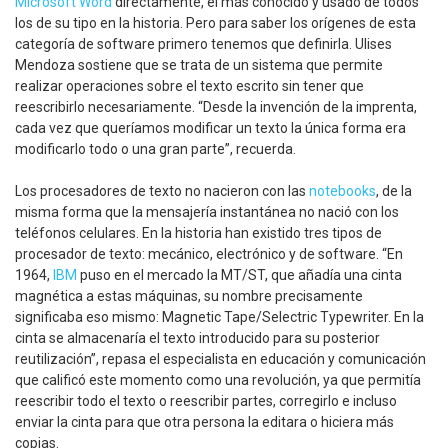
Microsoft Word
directamente, el más conocido y usado de todos
los de su tipo en la historia. Pero para saber los orígenes de esta
categoría de software primero tenemos que definirla. Ulises
Mendoza sostiene que se trata de un sistema que permite
realizar operaciones sobre el texto escrito sin tener que
reescribirlo necesariamente. “Desde la invención de la imprenta,
cada vez que queríamos modificar un texto la única forma era
modificarlo todo o una gran parte”, recuerda.
Los procesadores de texto no nacieron con las
notebooks
, de la
misma forma que la mensajería instantánea no nació con los
teléfonos celulares. En la historia han existido tres tipos de
procesador de texto: mecánico, electrónico y de software. “En
1964,
IBM
puso en el mercado la MT/ST, que añadía una cinta
magnética a estas máquinas, su nombre precisamente
significaba eso mismo: Magnetic Tape/Selectric Typewriter. En la
cinta se almacenaría el texto introducido para su posterior
reutilización”, repasa el especialista en educación y comunicación
que calificó este momento como una revolución, ya que permitía
reescribir todo el texto o reescribir partes, corregirlo e incluso
enviar la cinta para que otra persona la editara o hiciera más
copias.