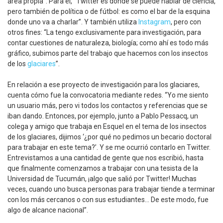
área propia”. Para él, “Twitter es donde se puede hablar de ciencia,
pero también de política o de fútbol: es como el bar de la esquina
donde uno va a charlar”. Y también utiliza
Instagram
, pero con
otros fines: “La tengo exclusivamente para investigación, para
contar cuestiones de naturaleza, biología; como ahí es todo más
gráfico, subimos parte del trabajo que hacemos con los insectos
de los
glaciares
”.
En relación a ese proyecto de investigación para los glaciares,
cuenta cómo fue la convocatoria mediante redes. “Yo me siento
un usuario más, pero vi todos los contactos y referencias que se
iban dando. Entonces, por ejemplo, junto a Pablo Pessacq, un
colega y amigo que trabaja en Esquel en el tema de los insectos
de los glaciares, dijimos ‘¿por qué no pedimos un becario doctoral
para trabajar en este tema?’. Y se me ocurrió contarlo en Twitter.
Entrevistamos a una cantidad de gente que nos escribió, hasta
que finalmente comenzamos a trabajar con una tesista de la
Universidad de Tucumán, ¡algo que salió por Twitter! Muchas
veces, cuando uno busca personas para trabajar tiende a terminar
con los más cercanos o con sus estudiantes… De este modo, fue
algo de alcance nacional”.