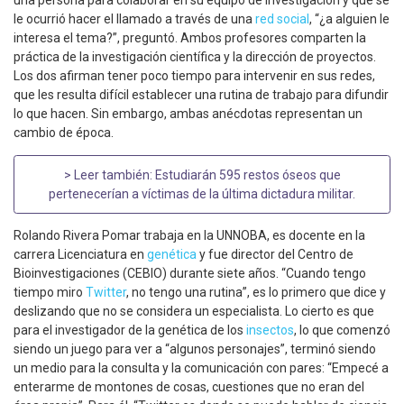
una persona para colaborar en su equipo de investigación y que se
le ocurrió hacer el llamado a través de una
red social
, “¿a alguien le
interesa el tema?”, preguntó. Ambos profesores comparten la
práctica de la investigación científica y la dirección de proyectos.
Los dos afirman tener poco tiempo para intervenir en sus redes,
que les resulta difícil establecer una rutina de trabajo para difundir
lo que hacen. Sin embargo, ambas anécdotas representan un
cambio de época.
> Leer también:
Estudiarán 595 restos óseos que
pertenecerían a víctimas de la última dictadura militar
.
Rolando Rivera Pomar trabaja en la UNNOBA, es docente en la
carrera Licenciatura en
genética
y fue director del Centro de
Bioinvestigaciones (CEBIO) durante siete años. “Cuando tengo
tiempo miro
Twitter
, no tengo una rutina”, es lo primero que dice y
deslizando que no se considera un especialista. Lo cierto es que
para el investigador de la genética de los
insectos
, lo que comenzó
siendo un juego para ver a “algunos personajes”, terminó siendo
un medio para la consulta y la comunicación con pares: “Empecé a
enterarme de montones de cosas, cuestiones que no eran del