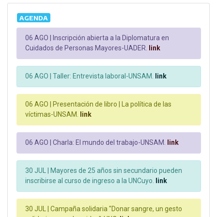
AGENDA
06 AGO |
Inscripción abierta a la Diplomatura en
Cuidados de Personas Mayores-UADER.
link
06 AGO |
Taller: Entrevista laboral-UNSAM.
link
06 AGO |
Presentación de libro | La política de las
víctimas-UNSAM.
link
06 AGO |
Charla: El mundo del trabajo-UNSAM.
link
30 JUL |
Mayores de 25 años sin secundario pueden
inscribirse al curso de ingreso a la UNCuyo.
link
30 JUL |
Campaña solidaria "Donar sangre, un gesto