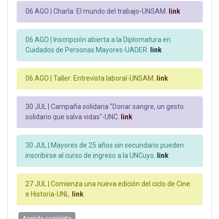
06 AGO |
Charla: El mundo del trabajo-UNSAM.
link
06 AGO |
Inscripción abierta a la Diplomatura en
Cuidados de Personas Mayores-UADER.
link
06 AGO |
Taller: Entrevista laboral-UNSAM.
link
30 JUL |
Campaña solidaria "Donar sangre, un gesto
solidario que salva vidas"-UNC.
link
30 JUL |
Mayores de 25 años sin secundario pueden
inscribirse al curso de ingreso a la UNCuyo.
link
27 JUL |
Comienza una nueva edición del ciclo de Cine
e Historia-UNL.
link
Agenda completa