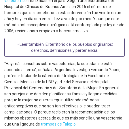
vasectomía
s realizadas en el país. Según una estadística del
Hospital de Clínicas de Buenos Aires, en 2016 el número de
hombres que se sometieron a esta intervención fue veinte en un
año y hoy en día son entre diez a veinte por mes. Y aunque este
método anticonceptivo quirúrgico está contemplado por ley desde
2006, recién ahora empieza a hacerse masivo.
> Leer también:
El territorio de los pueblos originarios:
derechos, definiciones y pertenencia
.
“Hay más consultas sobre vasectomías; la sociedad se está
abriendo al tema”, señala a Argentina Investiga Fernando Yaber,
profesor titular de la cátedra de Urología de la Facultad de
Ciencias Médicas de la UNR y jefe del Servicio del Hospital
Provincial del Centenario y del Sanatorio de la Mujer. En general,
son parejas que deciden planificar su familia y llegan decididos
porque la mujer no quiere seguir utilizando métodos
anticonceptivos que no son tan efectivos o le pueden traer
complicaciones. O porque recibieron la recomendación de los
mismos obstetras acerca de que es más sencilla una vasectomía
que una ligadura de
trompas de Falopio
.