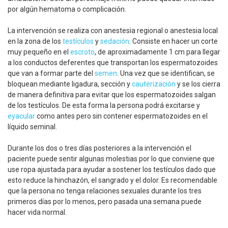
por algún hematoma o complicación.
La intervención se realiza con anestesia regional o anestesia local
en la zona de los
testículos
y
sedación
. Consiste en hacer un corte
muy pequeño en el
escroto
, de aproximadamente 1 cm para llegar
a los conductos deferentes que transportan los espermatozoides
que van a formar parte del
semen
. Una vez que se identifican, se
bloquean mediante ligadura, sección y
cauterización
y se los cierra
de manera definitiva para evitar que los espermatozoides salgan
de los testículos. De esta forma la persona podrá excitarse y
eyacular
como antes pero sin contener espermatozoides en el
líquido seminal.
Durante los dos o tres días posteriores a la intervención el
paciente puede sentir algunas molestias por lo que conviene que
use ropa ajustada para ayudar a sostener los testículos dado que
esto reduce la hinchazón, el sangrado y el dolor. Es recomendable
que la persona no tenga relaciones sexuales durante los tres
primeros días por lo menos, pero pasada una semana puede
hacer vida normal.