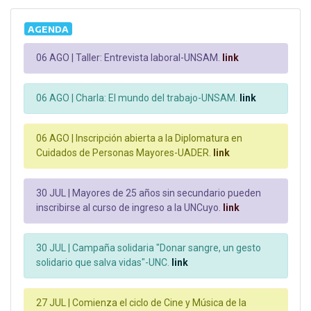
AGENDA
06 AGO |
Taller: Entrevista laboral-UNSAM.
link
06 AGO |
Charla: El mundo del trabajo-UNSAM.
link
06 AGO |
Inscripción abierta a la Diplomatura en
Cuidados de Personas Mayores-UADER.
link
30 JUL |
Mayores de 25 años sin secundario pueden
inscribirse al curso de ingreso a la UNCuyo.
link
30 JUL |
Campaña solidaria "Donar sangre, un gesto
solidario que salva vidas"-UNC.
link
27 JUL |
Comienza el ciclo de Cine y Música de la