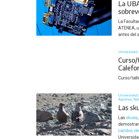
La UBA
sobrev
La Facultad
ATENEA, u
antes del
Universidad 
Curso/t
Calefon
Curso/tall
Universidad 
Agrarias, Na
Las sku
Las
skuas
demostrand
cambio cl
Universida