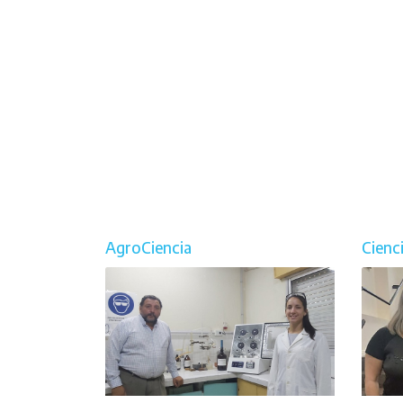
AgroCiencia
Cienc