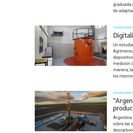
graduada d
de adaptac
Universidad 
Digital
Un estudia
Agrimensur
dispositiv
medición 
manera, la
los mismo
Universidad 
“Argen
produc
Argentina 
sobre las 
descarbon