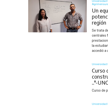
Universidad 
Agrimensur
Un equ
potenci
región
Se trata d
centrales 
prestacion
la estudia
accedió a 
Universidad 
Curso 
constru
.."-UNC
Curso de 
Universidad 