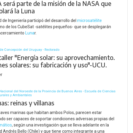
 será parte de la misión de la NASA que
olará la Luna
 de Ingeniería participó del desarrollo del
microsatélite
no de los CubeSat -satélites pequeños- que se desplegarán
 acercamiento
Luna
r.
de Concepción del Uruguay - Rectorado
aller "Energía solar: su aprovechamiento.
es solares: su fabricación y uso"-UCU.
er
Nacional del Noroeste de la Provincia de Buenos Aires - Escuela de Ciencias
turales y Ambiantales
as: reinas y villanas
, aves marinas que habitan ambos Polos, parecen estar
o ser capaces de soportar condiciones adversas propias del
imático
, según una investigación que se lleva adelante en la
d Andrés Bello (Chile) y que tiene como integrante a una