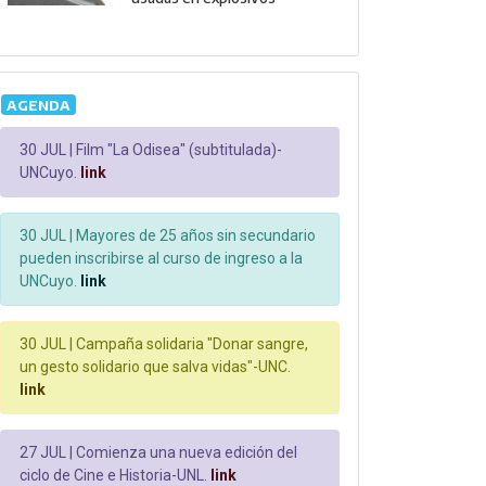
AGENDA
30 JUL |
Film "La Odisea" (subtitulada)-
UNCuyo.
link
30 JUL |
Mayores de 25 años sin secundario
pueden inscribirse al curso de ingreso a la
UNCuyo.
link
30 JUL |
Campaña solidaria "Donar sangre,
un gesto solidario que salva vidas"-UNC.
link
27 JUL |
Comienza una nueva edición del
ciclo de Cine e Historia-UNL.
link