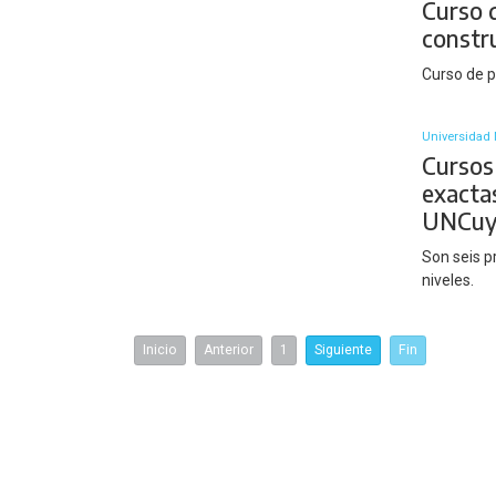
Curso 
constru
Curso de 
Universidad 
Cursos 
exactas
UNCuy
Son seis p
niveles.
Inicio
Anterior
1
Siguiente
Fin