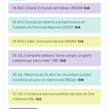
06 AGO |
Charla: El mundo del trabajo-UNSAM.
link
06 AGO |
Inscripción abierta a la Diplomatura en
Cuidados de Personas Mayores-UADER.
link
06 AGO |
Taller: Entrevista laboral-UNSAM.
link
30 JUL |
Campaña solidaria "Donar sangre, un gesto
solidario que salva vidas"-UNC.
link
30 JUL |
Mayores de 25 años sin secundario pueden
inscribirse al curso de ingreso a la UNCuyo.
link
27 JUL |
Comienza una nueva edición del ciclo de Cine
e Historia-UNL.
link