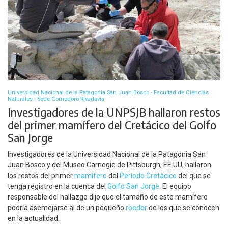
Universidad Nacional de la Patagonia San Juan Bosco - Facultad de Ciencias
Naturales - Sede Comodoro Rivadavia
Investigadores de la UNPSJB hallaron restos
del primer mamífero del Cretácico del Golfo
San Jorge
Investigadores de la Universidad Nacional de la Patagonia San
Juan Bosco y del Museo Carnegie de Pittsburgh, EE.UU, hallaron
los restos del primer
mamífero
del
Período Cretácico
del que se
tenga registro en la cuenca del
Golfo San Jorge
. El equipo
responsable del hallazgo dijo que el tamaño de este mamífero
podría asemejarse al de un pequeño
roedor
de los que se conocen
en la actualidad.