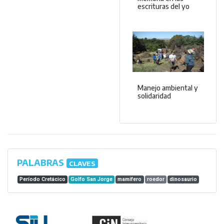
escrituras del yo
Manejo ambiental y
solidaridad
PALABRAS
CLAVES
Período Cretácico
Golfo San Jorge
mamífero
roedor
dinosaurio