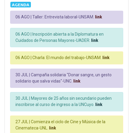
AGENDA
06 AGO |
Taller: Entrevista laboral-UNSAM.
link
06 AGO |
Inscripción abierta a la Diplomatura en
Cuidados de Personas Mayores-UADER.
link
06 AGO |
Charla: El mundo del trabajo-UNSAM.
link
30 JUL |
Campaña solidaria "Donar sangre, un gesto
solidario que salva vidas"-UNC.
link
30 JUL |
Mayores de 25 años sin secundario pueden
inscribirse al curso de ingreso a la UNCuyo.
link
27 JUL |
Comienza el ciclo de Cine y Música de la
Cinemateca-UNL.
link