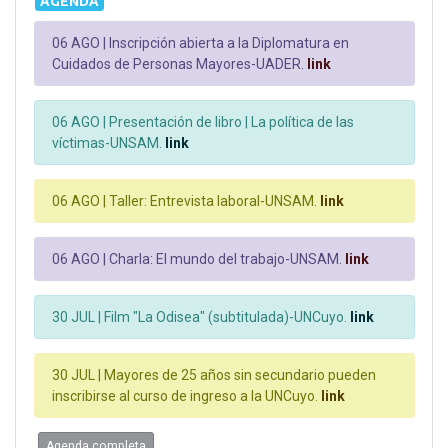
AGENDA
06 AGO |
Inscripción abierta a la Diplomatura en
Cuidados de Personas Mayores-UADER.
link
06 AGO |
Presentación de libro | La política de las
víctimas-UNSAM.
link
06 AGO |
Taller: Entrevista laboral-UNSAM.
link
06 AGO |
Charla: El mundo del trabajo-UNSAM.
link
30 JUL |
Film "La Odisea" (subtitulada)-UNCuyo.
link
30 JUL |
Mayores de 25 años sin secundario pueden
inscribirse al curso de ingreso a la UNCuyo.
link
Agenda completa