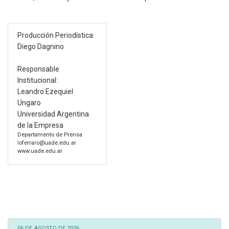
Producción Periodística:
Diego Dagnino
Responsable
Institucional:
Leandro Ezequiel
Ungaro
Universidad Argentina
de la Empresa
Departamento de Prensa
loferraro@uade.edu.ar
www.uade.edu.ar
06 DE AGOSTO DE 2026