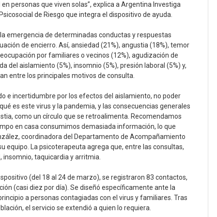
l en personas que viven solas”, explica a Argentina Investiga
Psicosocial de Riesgo que integra el dispositivo de ayuda.
ma la emergencia de determinadas conductas y respuestas
uación de encierro. Así, ansiedad (21%), angustia (18%), temor
eocupación por familiares o vecinos (12%), agudización de
da del aislamiento (5%), insomnio (5%), presión laboral (5%) y,
n entre los principales motivos de consulta.
o e incertidumbre por los efectos del aislamiento, no poder
 qué es este virus y la pandemia, y las consecuencias generales
stia, como un círculo que se retroalimenta. Recomendamos
iempo en casa consumimos demasiada información, lo que
na González, coordinadora del Departamento de Acompañamiento
su equipo. La psicoterapeuta agrega que, entre las consultas,
insomnio, taquicardia y arritmia.
ositivo (del 18 al 24 de marzo), se registraron 83 contactos,
ión (casi diez por día). Se diseñó específicamente ante la
principio a personas contagiadas con el virus y familiares. Tras
lación, el servicio se extendió a quien lo requiera.