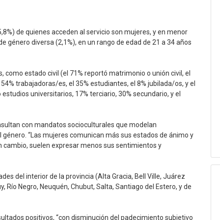
(75,8%) de quienes acceden al servicio son mujeres, y en menor
de género diversa (2,1%), en un rango de edad de 21 a 34 años
omo estado civil (el 71% reportó matrimonio o unión civil, el
 54% trabajadoras/es, el 35% estudiantes, el 8% jubilada/os, y el
studios universitarios, 17% terciario, 30% secundario, y el
nsultan con mandatos socioculturales que modelan
l género. “Las mujeres comunican más sus estados de ánimo y
n cambio, suelen expresar menos sus sentimientos y
s del interior de la provincia (Alta Gracia, Bell Ville, Juárez
, Río Negro, Neuquén, Chubut, Salta, Santiago del Estero, y de
ultados positivos, “con disminución del padecimiento subjetivo