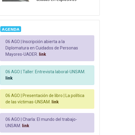
AGENDA
06 AGO |
Inscripción abierta a la
Diplomatura en Cuidados de Personas
Mayores-UADER.
link
06 AGO |
Taller: Entrevista laboral-UNSAM.
link
06 AGO |
Presentación de libro | La política
de las víctimas-UNSAM.
link
06 AGO |
Charla: El mundo del trabajo-
UNSAM.
link