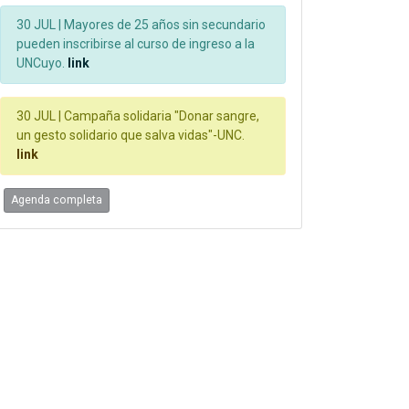
30 JUL |
Mayores de 25 años sin secundario
pueden inscribirse al curso de ingreso a la
UNCuyo.
link
30 JUL |
Campaña solidaria "Donar sangre,
un gesto solidario que salva vidas"-UNC.
link
Agenda completa