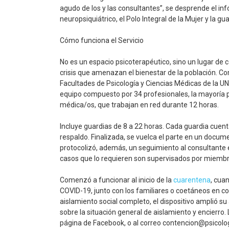
agudo de los y las consultantes”, se desprende el in
neuropsiquiátrico, el Polo Integral de la Mujer y la gu
Cómo funciona el Servicio
No es un espacio psicoterapéutico, sino un lugar de
crisis que amenazan el bienestar de la población. Co
Facultades de Psicología y Ciencias Médicas de la UNC
equipo compuesto por 34 profesionales, la mayoría 
médica/os, que trabajan en red durante 12 horas.
Incluye guardias de 8 a 22 horas. Cada guardia cuent
respaldo. Finalizada, se vuelca el parte en un docum
protocolizó, además, un seguimiento al consultante e
casos que lo requieren son supervisados por miembr
Comenzó a funcionar al inicio de la
cuarentena
, cua
COVID-19, junto con los familiares o coetáneos en con
aislamiento social completo, el dispositivo amplió s
sobre la situación general de aislamiento y encierro. 
página de Facebook, o al correo contencion@psicolo