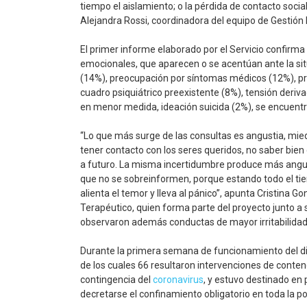
tiempo el aislamiento; o la pérdida de contacto socia
Alejandra Rossi, coordinadora del equipo de Gestión 
El primer informe elaborado por el Servicio confir
emocionales, que aparecen o se acentúan ante la sit
(14%), preocupación por síntomas médicos (12%), pr
cuadro psiquiátrico preexistente (8%), tensión deriva
en menor medida, ideación suicida (2%), se encuentra
“Lo que más surge de las consultas es angustia, mied
tener contacto con los seres queridos, no saber bien
a futuro. La misma incertidumbre produce más angu
que no se sobreinformen, porque estando todo el t
alienta el temor y lleva al pánico”, apunta Cristi
Terapéutico, quien forma parte del proyecto junto a 
observaron además conductas de mayor irritabilidad, 
Durante la primera semana de funcionamiento del disp
de los cuales 66 resultaron intervenciones de contenc
contingencia del
coronavirus
, y estuvo destinado en 
decretarse el confinamiento obligatorio en toda la pob