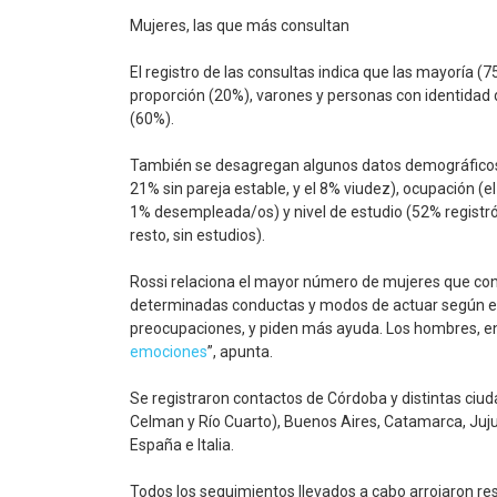
Mujeres, las que más consultan
El registro de las consultas indica que las mayoría 
proporción (20%), varones y personas con identidad 
(60%).
También se desagregan algunos datos demográficos, c
21% sin pareja estable, y el 8% viudez), ocupación (el
1% desempleada/os) y nivel de estudio (52% registró e
resto, sin estudios).
Rossi relaciona el mayor número de mujeres que co
determinadas conductas y modos de actuar según e
preocupaciones, y piden más ayuda. Los hombres, e
emociones
”, apunta.
Se registraron contactos de Córdoba y distintas ciudade
Celman y Río Cuarto), Buenos Aires, Catamarca, Jujuy
España e Italia.
Todos los seguimientos llevados a cabo arrojaron res