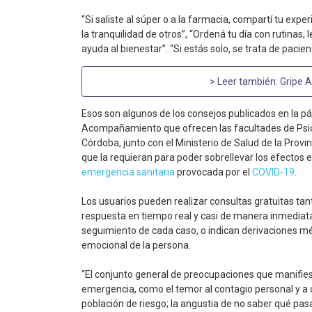
“Si saliste al súper o a la farmacia, compartí tu exp
la tranquilidad de otros”, “Ordená tu día con rutinas, le
ayuda al bienestar”. “Si estás solo, se trata de pacien
> Leer también:
Gripe A
Esos son algunos de los consejos publicados en la p
Acompañamiento que ofrecen las facultades de Psico
Córdoba, junto con el Ministerio de Salud de la Provi
que la requieran para poder sobrellevar los efectos 
emergencia sanitaria
provocada por el
COVID-19
.
Los usuarios pueden realizar consultas gratuitas tant
respuesta en tiempo real y casi de manera inmediata
seguimiento de cada caso, o indican derivaciones méd
emocional de la persona.
“El conjunto general de preocupaciones que manifiest
emergencia, como el temor al contagio personal y a o
población de riesgo; la angustia de no saber qué pa