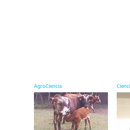
AgroCiencia
Cienc