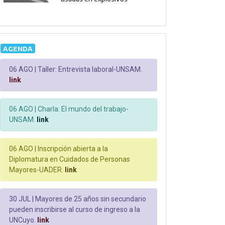
AGENDA
06 AGO |
Taller: Entrevista laboral-UNSAM.
link
06 AGO |
Charla: El mundo del trabajo-
UNSAM.
link
06 AGO |
Inscripción abierta a la
Diplomatura en Cuidados de Personas
Mayores-UADER.
link
30 JUL |
Mayores de 25 años sin secundario
pueden inscribirse al curso de ingreso a la
UNCuyo.
link