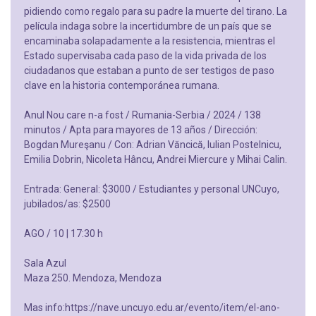
pidiendo como regalo para su padre la muerte del tirano. La
película indaga sobre la incertidumbre de un país que se
encaminaba solapadamente a la resistencia, mientras el
Estado supervisaba cada paso de la vida privada de los
ciudadanos que estaban a punto de ser testigos de paso
clave en la historia contemporánea rumana.
Anul Nou care n-a fost / Rumania-Serbia / 2024 / 138
minutos / Apta para mayores de 13 años / Dirección:
Bogdan Mureşanu / Con: Adrian Văncică, Iulian Postelnicu,
Emilia Dobrin, Nicoleta Hâncu, Andrei Miercure y Mihai Calin.
Entrada: General: $3000 / Estudiantes y personal UNCuyo,
jubilados/as: $2500
AGO / 10 | 17:30 h
Sala Azul
Maza 250. Mendoza, Mendoza
Mas info:https://nave.uncuyo.edu.ar/evento/item/el-ano-